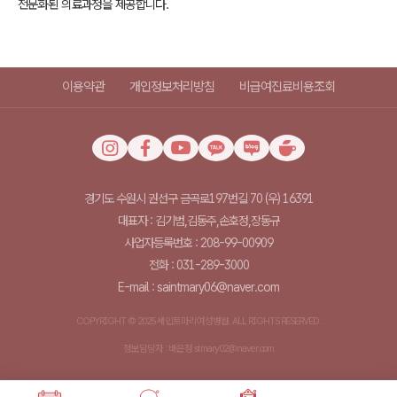
전문화된 의료과정을 제공합니다.
이용약관
개인정보처리방침
비급여진료비용조회
경기도 수원시 권선구 금곡로197번길 70 (우) 16391
대표자 : 김기범,김동주,손호정,장동규
사업자등록번호 : 208-99-00909
전화 : 031-289-3000
E-mail : saintmary06@naver.com
COPYRIGHT © 2025 세인트마리여성병원. ALL RIGHTS RESERVED.
정보담당자 : 배은정 stmary02@naver.com