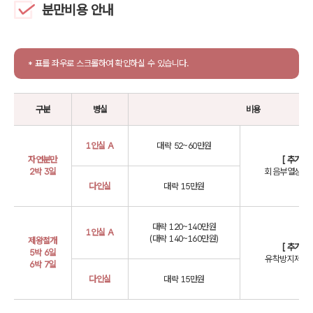
분만비용 안내
* 표를 좌우로 스크롤하여 확인하실 수 있습니다.
구분
병실
비용
1인실 A
대략 52~60만원
자연분만
[ 추가선
2박 3일
회음부열상주사
다인실
대략 15만원
대략 120~140만원
1인실 A
(대략 140~160만원)
제왕절개
[ 추가선
5박 6일
유착방지제, 
6박 7일
다인실
대략 15만원