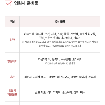
입원시 준비물
구분
준비물품
산모수첩, 슬리퍼, 수건, 치약, 칫솔, 물통, 개인컵, 보호자 침구류,
팬티,수유쿠션(병실마다 비치), 가습기
엄마
※ 세균이 번식할수도 있고 만약, 번식한다면 호흡기로 유입이 될수 있어 공용 사용이
불가해 필요시 개인용품으로 준비부탁드립니다.
회음부방석, 유축기, 수유발판, 드라이기
병동비치
※ 간호사실에 요청하시면 됩니다.
아가
퇴원시 입혀갈 용도 - 세탁된 배냇저고리, 세탁된 속싸개, 겉싸개
입원시
산모 패드, 아기 기저귀, 손소독제, 샴푸, 비누
제공물품