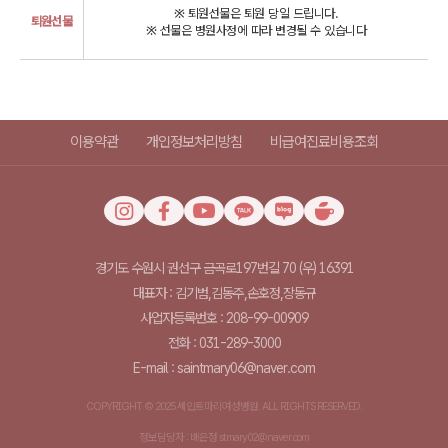
※ 퇴원선물은 퇴원 당일 드립니다.
퇴원선물
※ 선물은 병원사정에 따라 변경될 수 있습니다
이용약관
개인정보처리방침
비급여진료비용조회
경기도 수원시 권선구 금곡로197번길 70 (우) 16391
대표자 : 김기범,김동주,손호정,장동규
사업자등록번호 : 208-99-00909
전화 : 031-289-3000
E-mail : saintmary06@naver.com
COPYRIGHT © 2025 세인트마리여성병원. ALL RIGHTS RESERVED.
정보담당자 : 배은정 stmary02@naver.com