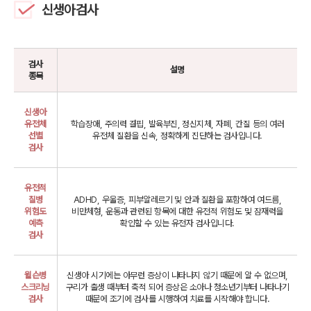
신생아검사
검사
설명
종목
신생아
유전체
학습장애, 주의력 결핍, 발육부진, 정신지체, 자폐, 간질 등의 여러
선별
유전체 질환을 신속, 정확하게 진단하는 검사입니다.
검사
유전적
질병
ADHD, 우울증, 피부알레르기 및 안과 질환을 포함하여 여드름,
위험도
비만체형, 운동과 관련된 항목에 대한
유전적 위험도 및 잠재력을
예측
확인할 수 있는 유전자 검사입니다.
검사
윌슨병
신생아 시기에는 아무런 증상이 나타나지 않기 때문에 알 수 없으며,
스크리닝
구리가 출생 때부터 축적 되어 증상은
소아나 청소년기부터 나타나기
검사
때문에 조기에 검사를 시행하여 치료를 시작해야 합니다.