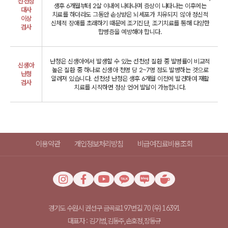
선천성
생후 6개월부터 2살 이내에 나타나며
증상이 나타나는 이후에는
대사
치료를 하더라도 그동안 손상받은 뇌세포가 치유되지 않아
정신적
이상
신체적 장애를 초래하기 때문에 조기진단, 조기치료를 통해 다양한
검사
합병증을 예방해야 합니다.
난청은 신생아에서 발생할 수 있는 선천성 질환 중 발병률이 비교적
신생아
높은 질환 중 하나로
신생아 천명 당 2~7명 정도 발병하는 것으로
난청
알려져 있습니다.
선천성 난청은 생후 6개월 이전에 발견하여 재활
검사
치료를 시작하면 정상 언어 발달이 가능합니다.
이용약관
개인정보처리방침
비급여진료비용조회
경기도 수원시 권선구 금곡로197번길 70 (우) 16391
대표자 : 김기범,김동주,손호정,장동규