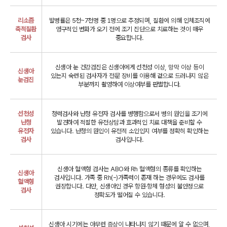
리소즘
발병률은 5천~7천명 중 1명으로 추정되며, 질환에 의해 인체조직에
축적질환
영구적인 변화가 오기 전에
조기 진단으로 치료하는 것이 매우
검사
중요합니다.
신생아 눈 건강검진은 신생아에게 선천성 이상, 망막 이상 등이
신생아
있는지 숙련된 검사자가 전문 장비를 이용해
겉으로 드러나지 않은
눈검진
부분까지 촬영하여 이상여부를 판별합니다.
선천성
청력검사와 난청 유전자 검사를 병행함으로서 병의 원인을 조기에
난청
발견하여
적절한 유전상담과 효과적인 치료 대책을 준비할 수
유전자
있습니다.
난청의 원인이 유전적 소인인지 여부를 정확히 확인하는
검사
검사입니다.
신생아 혈액형 검사는 ABO와 Rh 혈액형의 종류를 확인하는
신생아
검사입니다.
가족 중 Rh(-)가족력이 존재 하는 경우에도 검사를
혈액형
권장합니다.
다만, 신생아인 경우 항원·항체 형성의 불안정으로
검사
정확도가 떨어질 수 있습니다.
신생아 시기에는 아무런 증상이 나타나지 않기 때문에 알 수 없으며,