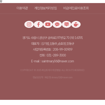
0
이용약관
개인정보처리방침
비급여진료비용조회
경기도 수원시 권선구 금곡로197번길 70 (우) 16391
대표자 : 김기범,김동주,손호정,장동규
사업자등록번호 : 208-99-00909
전화 : 031-289-3000
E-mail : saintmary06@naver.com
COPYRIGHT © 2025 세인트마리여성병원. ALL RIGHTS RESERVED.
정보담당자 : 배은정 stmary02@naver.com