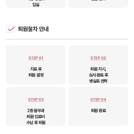
입실
퇴원절차 안내
STEP 01
STEP 02
치료 후
퇴원 지시,
퇴원 결정
심사 완료 후
병실로 연락
STEP 03
STEP 04
2층 원무과
퇴원 완료
퇴원 진료비
수납 후 퇴원