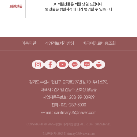
※ 퇴원선물은 퇴원 당일 드립니다.
퇴원선물
※ 선물은 병원사정에 따라 변경될 수 있습니다
이용약관
개인정보처리방침
비급여진료비용조회
경기도 수원시 권선구 금곡로197번길 70 (우) 16391
대표자 : 김기범,김동주,손호정,장동규
사업자등록번호 : 208-99-00909
전화 : 031-289-3000
E-mail : saintmary06@naver.com
COPYRIGHT © 2025 세인트마리여성병원. ALL RIGHTS RESERVED.
정보담당자 : 배은정 stmary02@naver.com