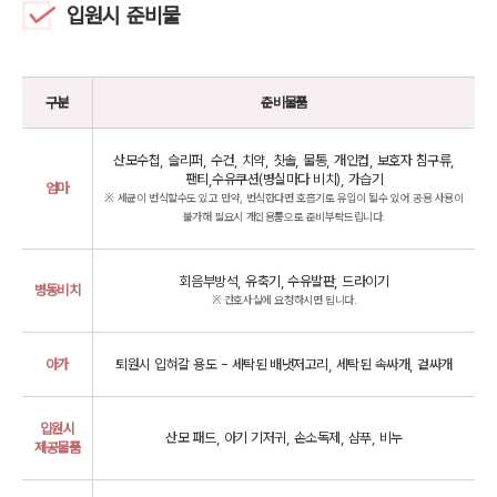
입원시 준비물
구분
준비물품
산모수첩, 슬리퍼, 수건, 치약, 칫솔, 물통, 개인컵, 보호자 침구류,
팬티,수유쿠션(병실마다 비치), 가습기
엄마
※ 세균이 번식할수도 있고 만약, 번식한다면 호흡기로 유입이 될수 있어 공용 사용이
불가해 필요시 개인용품으로 준비부탁드립니다.
회음부방석, 유축기, 수유발판, 드라이기
병동비치
※ 간호사실에 요청하시면 됩니다.
아가
퇴원시 입혀갈 용도 - 세탁된 배냇저고리, 세탁된 속싸개, 겉싸개
입원시
산모 패드, 아기 기저귀, 손소독제, 샴푸, 비누
제공물품