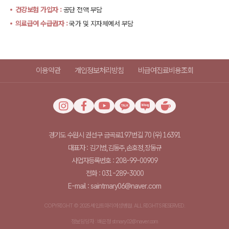
건강보험 가입자 :
공단 전액 부담
의료급여 수급권자 :
국가 및 지자체에서 부담
이용약관
개인정보처리방침
비급여진료비용조회
경기도 수원시 권선구 금곡로197번길 70 (우) 16391
대표자 : 김기범,김동주,손호정,장동규
사업자등록번호 : 208-99-00909
전화 : 031-289-3000
E-mail : saintmary06@naver.com
COPYRIGHT © 2025 세인트마리여성병원. ALL RIGHTS RESERVED.
정보담당자 : 배은정 stmary02@naver.com