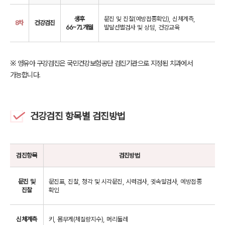
생후
문진 및 진찰(예방접종확인), 신체계측,
8차
건강검진
66~71개월
발달선별검사 및 상담, 건강교육
※ 영유아 구강검진은 국민건강보험공단 검진기관으로 지정된 치과에서
가능합니다.
건강검진 항목별 검진방법
검진항목
검진방법
문진 및
문진표, 진찰, 청각 및 시각문진, 시력검사, 귓속말검사, 예방접종
진찰
확인
신체계측
키, 몸무게(체질량지수), 머리둘레