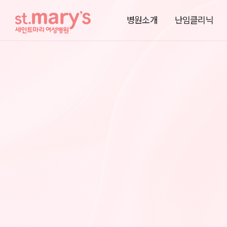
병원소개
난임클리닉