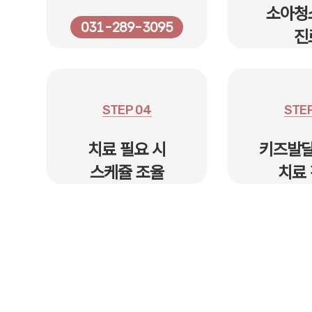
소아청
031-289-3095
진
STEP 04
STEP
치료 필요 시
키즈발
스케쥴 조율
치료