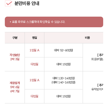
분만비용 안내
* 표를 좌우로 스크롤하여 확인하실 수 있습니다.
구분
병실
비용
1인실 A
대략 52~60만원
자연분만
[ 추가선
2박 3일
회음부열상주사
다인실
대략 15만원
대략 120~140만원
1인실 A
(대략 140~160만원)
제왕절개
[ 추가선
5박 6일
유착방지제, 
6박 7일
다인실
대략 15만원