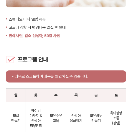
스튜디오 미니 앨범 제공
코로나 상황 시 변경내용 입실 후 안내
만삭사진, 입소 신생아, 50일 사진
프로그램 안내
* 좌우로 스크롤하여 내용을 확인하실 수 있습니다.
월
화
수
목
금
토
베이비
육아성향
모빌
마사지 &
모유수유
신생아
모유비누
소통
만들기
신생아
교육
응급처치
만들기
(상담)
피부관리