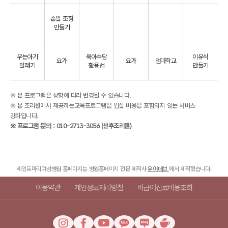
손발 조형
만들기
우는아기
육아수당
이유식
요가
요가
엄마학교
달래기
활용법
만들기
※ 본 프로그램은 상황에 따라 변경될 수 있습니다.
※ 본 조리원에서 제공하는교육프로그램은 입실 비용은 포함되지 않는 서비스
강좌입니다.
※ 프로그램 문의 : 010-2713-3056 (산후조리원)
세인트마리여성병원 홈페이지는 병원홈페이지 전문 제작사
유어데브
에서 제작했습니다.
이용약관
개인정보처리방침
비급여진료비용조회