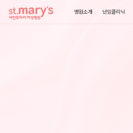
병원소개
난임클리닉