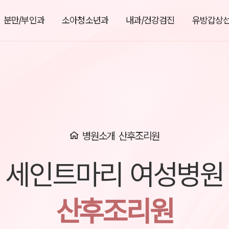
분만/부인과
소아청소년과
내과/건강검진
유방갑상
병원소개
산후조리원
세인트마리 여성병원
산후조리원