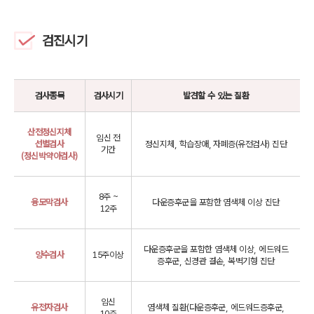
검진시기
검사종목
검사시기
발견할 수 있는 질환
산전정신지체
임신 전
선별검사
정신지체, 학습장애, 자폐증(유전검사) 진단
기간
(정신박약아검사)
8주 ~
융모막검사
다운증후군을 포함한 염색체 이상 진단
12주
다운증후군을 포함한 염색체 이상, 에드워드
양수검사
15주이상
증후군, 신경관 결손, 복벽기형 진단
임신
유전자검사
염색체 질환(다운증후군, 에드워드증후군,
10주