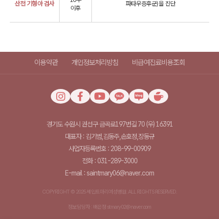
산전 기형아 검사
파타우증후군)을 진단
이후
이용약관
개인정보처리방침
비급여진료비용조회
경기도 수원시 권선구 금곡로197번길 70 (우) 16391
대표자 : 김기범,김동주,손호정,장동규
사업자등록번호 : 208-99-00909
전화 : 031-289-3000
E-mail : saintmary06@naver.com
COPYRIGHT © 2025 세인트마리여성병원. ALL RIGHTS RESERVED.
정보담당자 : 배은정 stmary02@naver.com