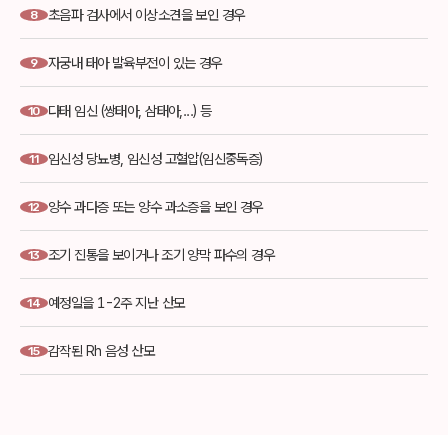
초음파 검사에서 이상소견을 보인 경우
8
자궁내 태아 발육부전이 있는 경우
9
다태 임신 (쌍태아, 삼태아,...) 등
10
임신성 당뇨병, 임신성 고혈압(임신중독증)
11
양수 과다증 또는 양수 과소증을 보인 경우
12
조기 진통을 보이거나 조기 양막 파수의 경우
13
예정일을 1-2주 지난 산모
14
감작된 Rh 음성 산모
15