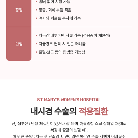
흉터 없이 시행 가능
장점
통증, 회복 부담 적음
검사와 치료를 동시에 가능
자궁강 내부에만 시술 가능 (적응증이 제한적)
단점
자궁경부 협착 시 접근 어려움
출혈·천공 등의 합병증 가능성
ST.MARY'S WOMEN'S HOSPITAL
내시경 수술의
적용질환
단, 심부전 / 만성 폐질환이 있거나 장 폐색, 저혈량성 쇼크 상태일 때(예로
복강내 출혈이 심할 때),
매우 큰 종양 : 자궁 및 난소암, 비만이라면 복강경 수술 시행이 어려울수