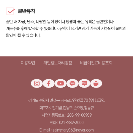
골반유착
골반 내 자궁, 난소, 나팔관 등이 장이나 방광과 붙는 유착은
골반염이나
개복수술 후에 발생할 수 있습니다.
유착이 생기면 장기 기능이 저하되어 불임의
원인이 될 수 있습니다.
이용약관
개인정보처리방침
비급여진료비용조회
경기도 수원시 권선구 금곡로197번길 70 (우) 16391
대표자 : 김기범,김동주,손호정,장동규
사업자등록번호 : 208-99-00909
전화 : 031-289-3000
E-mail : saintmary06@naver.com